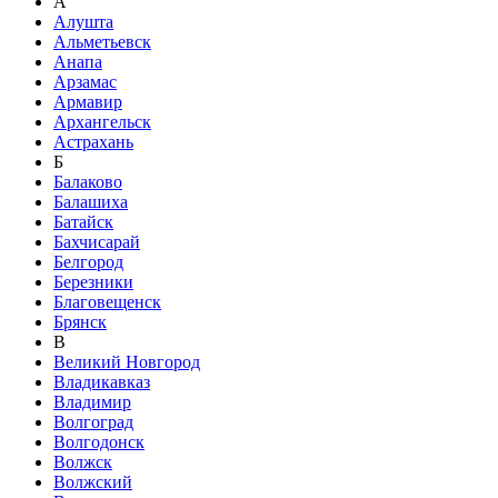
А
Алушта
Альметьевск
Анапа
Арзамас
Армавир
Архангельск
Астрахань
Б
Балаково
Балашиха
Батайск
Бахчисарай
Белгород
Березники
Благовещенск
Брянск
В
Великий Новгород
Владикавказ
Владимир
Волгоград
Волгодонск
Волжск
Волжский