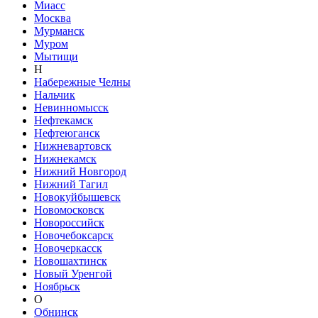
Миасс
Москва
Мурманск
Муром
Мытищи
Н
Набережные Челны
Нальчик
Невинномысск
Нефтекамск
Нефтеюганск
Нижневартовск
Нижнекамск
Нижний Новгород
Нижний Тагил
Новокуйбышевск
Новомосковск
Новороссийск
Новочебоксарск
Новочеркасск
Новошахтинск
Новый Уренгой
Ноябрьск
О
Обнинск