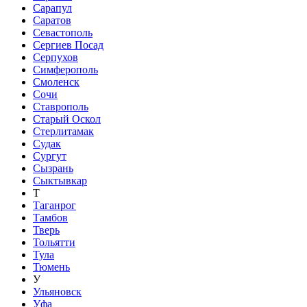
Сарапул
Саратов
Севастополь
Сергиев Посад
Серпухов
Симферополь
Смоленск
Сочи
Ставрополь
Старый Оскол
Стерлитамак
Судак
Сургут
Сызрань
Сыктывкар
Т
Таганрог
Тамбов
Тверь
Тольятти
Тула
Тюмень
У
Ульяновск
Уфа