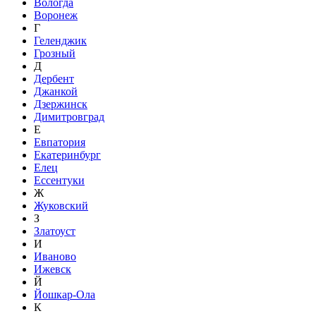
Вологда
Воронеж
Г
Геленджик
Грозный
Д
Дербент
Джанкой
Дзержинск
Димитровград
Е
Евпатория
Екатеринбург
Елец
Ессентуки
Ж
Жуковский
З
Златоуст
И
Иваново
Ижевск
Й
Йошкар-Ола
К