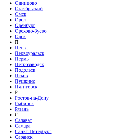
Одинцово
Октябрьский
Омск
Орел
Оренбург
Орехово-Зуево
Орск
П
Пенза
Первоуральск
Пермь
Петрозаводск
Подольск
Псков
Пушкино
Пятигорск
Р
Ростов-на-Дону
Рыбинск
Рязань
С
Салават
Самара
Санкт-Петербург
Саранск