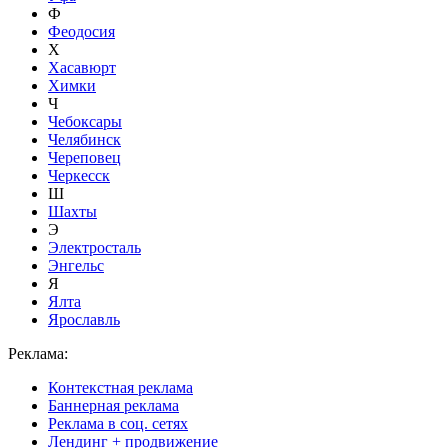
Ф
Феодосия
Х
Хасавюрт
Химки
Ч
Чебоксары
Челябинск
Череповец
Черкесск
Ш
Шахты
Э
Электросталь
Энгельс
Я
Ялта
Ярославль
Реклама:
Контекстная реклама
Баннерная реклама
Реклама в соц. сетях
Лендинг + продвижение