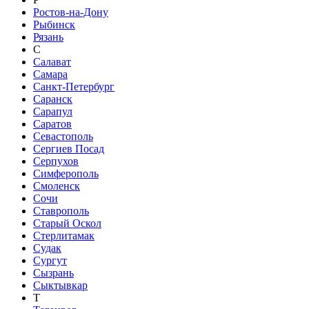
Ростов-на-Дону
Рыбинск
Рязань
С
Салават
Самара
Санкт-Петербург
Саранск
Сарапул
Саратов
Севастополь
Сергиев Посад
Серпухов
Симферополь
Смоленск
Сочи
Ставрополь
Старый Оскол
Стерлитамак
Судак
Сургут
Сызрань
Сыктывкар
Т