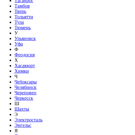
Таганрог
Тамбов
Тверь
Тольятти
Тула
Тюмень
У
Ульяновск
Уфа
Ф
Феодосия
Х
Хасавюрт
Химки
Ч
Чебоксары
Челябинск
Череповец
Черкесск
Ш
Шахты
Э
Электросталь
Энгельс
Я