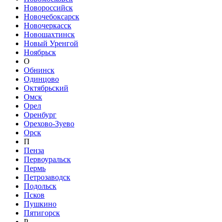
Новороссийск
Новочебоксарск
Новочеркасск
Новошахтинск
Новый Уренгой
Ноябрьск
О
Обнинск
Одинцово
Октябрьский
Омск
Орел
Оренбург
Орехово-Зуево
Орск
П
Пенза
Первоуральск
Пермь
Петрозаводск
Подольск
Псков
Пушкино
Пятигорск
Р