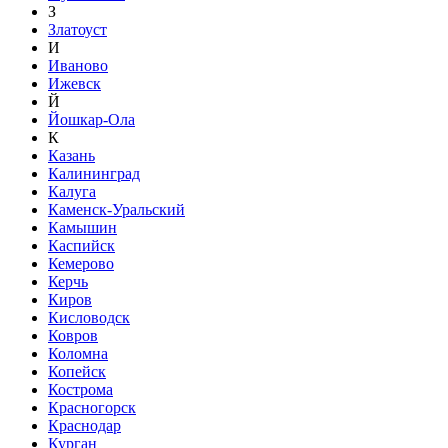
З
Златоуст
И
Иваново
Ижевск
Й
Йошкар-Ола
К
Казань
Калининград
Калуга
Каменск-Уральский
Камышин
Каспийск
Кемерово
Керчь
Киров
Кисловодск
Ковров
Коломна
Копейск
Кострома
Красногорск
Краснодар
Курган