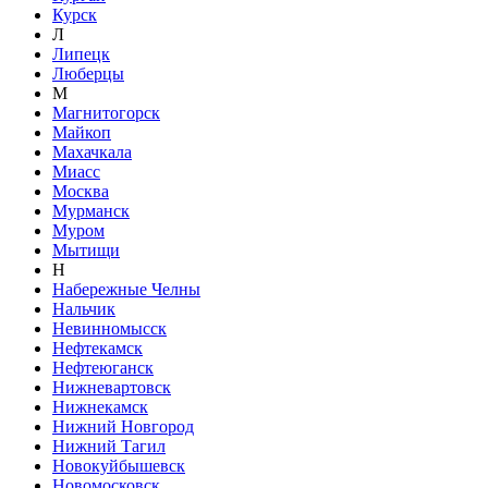
Курск
Л
Липецк
Люберцы
М
Магнитогорск
Майкоп
Махачкала
Миасс
Москва
Мурманск
Муром
Мытищи
Н
Набережные Челны
Нальчик
Невинномысск
Нефтекамск
Нефтеюганск
Нижневартовск
Нижнекамск
Нижний Новгород
Нижний Тагил
Новокуйбышевск
Новомосковск