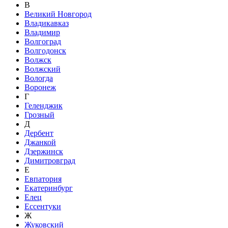
В
Великий Новгород
Владикавказ
Владимир
Волгоград
Волгодонск
Волжск
Волжский
Вологда
Воронеж
Г
Геленджик
Грозный
Д
Дербент
Джанкой
Дзержинск
Димитровград
Е
Евпатория
Екатеринбург
Елец
Ессентуки
Ж
Жуковский